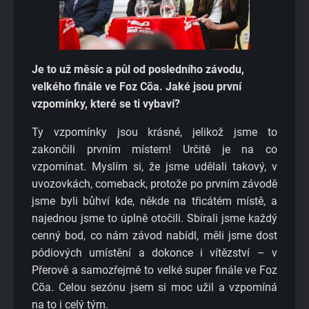
Je to už měsíc a půl od posledního závodu,
velkého finále ve Foz Cõa. Jaké jsou první
vzpomínky, které se ti vybaví?
Ty vzpomínky jsou krásné, jelikož jsme to
zakončili prvním místem! Určitě je na co
vzpomínat. Myslím si, že jsme udělali takový, v
uvozovkách, comeback, protože po prvním závodě
jsme byli bůhví kde, někde na třicátém místě, a
najednou jsme to úplně otočili. Sbírali jsme každý
cenný bod, co nám závod nabídl, měli jsme dost
pódiových umístění a dokonce i vítězství – v
Přerově a samozřejmě to velké super finále ve Foz
Cõa. Celou sezónu jsem si moc užil a vzpomíná
na to i celý tým.