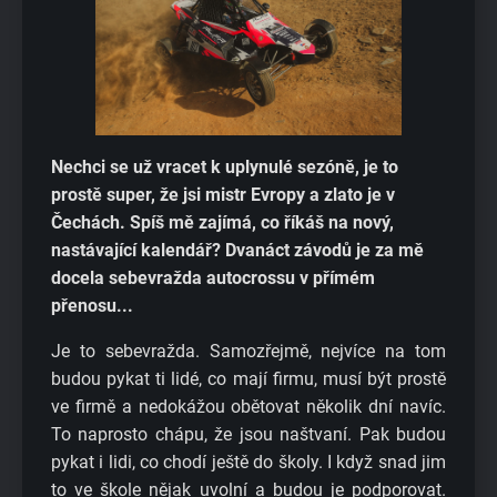
Nechci se už vracet k uplynulé sezóně, je to
prostě super, že jsi mistr Evropy a zlato je v
Čechách. Spíš mě zajímá, co říkáš na nový,
nastávající kalendář? Dvanáct závodů je za mě
docela sebevražda autocrossu v přímém
přenosu...
Je to sebevražda. Samozřejmě, nejvíce na tom
budou pykat ti lidé, co mají firmu, musí být prostě
ve firmě a nedokážou obětovat několik dní navíc.
To naprosto chápu, že jsou naštvaní. Pak budou
pykat i lidi, co chodí ještě do školy. I když snad jim
to ve škole nějak uvolní a budou je podporovat.