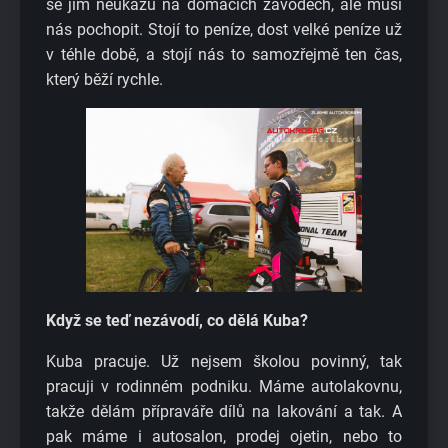
se jim neukážu na domácích závodech, ale musí
nás pochopit. Stojí to peníze, dost velké peníze už
v téhle době, a stojí nás to samozřejmě ten čas,
který běží rychle.
Když se teď nezávodí, co dělá Kuba?
Kuba pracuje. Už nejsem školou povinný, tak
pracuji v rodinném podniku. Máme autolakovnu,
takže dělám přípraváře dílů na lakování a tak. A
pak máme i autosalon, prodej ojetin, nebo to