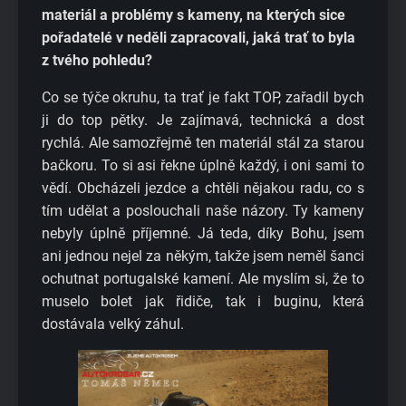
materiál a problémy s kameny, na kterých sice
pořadatelé v neděli zapracovali, jaká trať to byla
z tvého pohledu?
Co se týče okruhu, ta trať je fakt TOP, zařadil bych
ji do top pětky. Je zajímavá, technická a dost
rychlá. Ale samozřejmě ten materiál stál za starou
bačkoru. To si asi řekne úplně každý, i oni sami to
vědí. Obcházeli jezdce a chtěli nějakou radu, co s
tím udělat a poslouchali naše názory. Ty kameny
nebyly úplně příjemné. Já teda, díky Bohu, jsem
ani jednou nejel za někým, takže jsem neměl šanci
ochutnat portugalské kamení. Ale myslím si, že to
muselo bolet jak řidiče, tak i buginu, která
dostávala velký záhul.