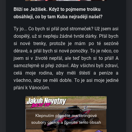
Blíží se Ježíšek. Když to pojmeme trošku
obsáhleji, co by tam Kuba nejraději našel?
Ty jo... Co bych si přál pod stromeček? Už jsem asi
dospělý, už si nepřeju žádné tvrdé dárky. Přál bych
si nové trenky, protože je mám po té sezóně
děravé, a přál bych si nové ponožky. To je něco, co
jsem si v životě nepřál, ale teď bych si to přál! A
samozřejmě si přeji zdraví. Aby všichni byli zdraví,
celá moje rodina, aby měli štěstí a peníze a
všechno, aby se měli dobře. To je asi moje jediné
přání k Vánocům.
Klepnutím přijměte marketingové
soubory cookie a povolte tento obsah