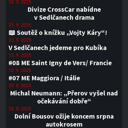
24. 9. 2025
Divize CrossCar nabídne
v Sedlčanech drama
23. 9. 2025
📖 Soutěž o knížku „Vojty Káry“!
23. 9. 2025
V Sedlčanech jedeme pro Kubíka
15. 9. 2025
#08 ME Saint Igny de Vers/ Francie
10. 9. 2025
#07 ME Maggiora / Itálie
29. 8. 2025
Michal Neumann: „Přerov vyšel nad
očekávání dobře“
28. 8. 2025
Dolní Bousov ožije koncem srpna
autokrosem