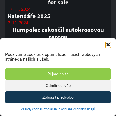
for sale
17. 11. 2024
Kalendáře 2025
2. 11. 2024
Humpolec zakončil autokrosovou
sezonu
29. 10. 2024
Mistrem Evropy se stal Zdeněk
Používáme cookies k optimalizaci našich webových
Antony
stránek a našich služeb.
29. 10. 2024
Šance na titul byla, ale drama bylo
Přijmout vše
dost,” říká Jakub Novotný
Odmítnout vše
28. 10. 2024
Shrnutí sezony 2024 od Bret
Zobrazit předvolby
Motorsport
25. 10. 2024
Zásady cookies
Prohlášení o ochraně osobních údajů
Sedlčany, něco neskutečného, říká