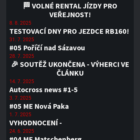
🏁 VOLNÉ RENTAL JÍZDY PRO
VEŘEJNOST!
8. 8. 2025
TESTOVACÍ DNY PRO JEZDCE RB160!
31. 7. 2025
#05 Poříčí nad Sázavou
28. 7. 2025
🎉 SOUTĚŽ UKONČENA - VÝHERCI VE
ČLÁNKU
14. 7. 2025
Autocross news #1-5
3. 7. 2025
#05 ME Nová Paka
1. 7. 2025
VYHODNOCENÍ -
24. 6. 2025
#04 ME Matschenberg