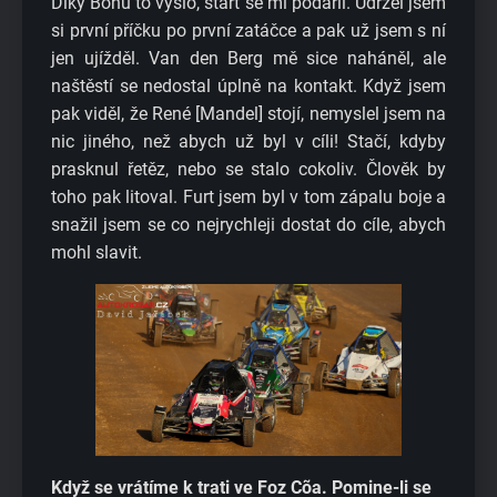
Díky Bohu to vyšlo, start se mi podařil. Udržel jsem
si první příčku po první zatáčce a pak už jsem s ní
jen ujížděl. Van den Berg mě sice naháněl, ale
naštěstí se nedostal úplně na kontakt. Když jsem
pak viděl, že René [Mandel] stojí, nemyslel jsem na
nic jiného, než abych už byl v cíli! Stačí, kdyby
prasknul řetěz, nebo se stalo cokoliv. Člověk by
toho pak litoval. Furt jsem byl v tom zápalu boje a
snažil jsem se co nejrychleji dostat do cíle, abych
mohl slavit.
Když se vrátíme k trati ve Foz Cõa. Pomine-li se