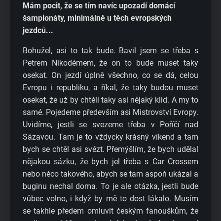
Mám pocit, že se tím navíc upozadí domácí
šampionáty, minimálně u těch evropských
jezdců...
Bohužel, asi to tak bude. Bavil jsem se třeba s
Petrem Nikodémem, že on to bude muset taky
osekat. On jezdí úplně všechno, co se dá, celou
Evropu i republiku, a říkal, že taky budou muset
osekat, že už by chtěli taky asi nějaký klid. A my to
samé. Pojedeme především asi Mistrovství Evropy.
Uvidíme, jestli se svezeme třeba v Poříčí nad
Sázavou. Tam je to vždycky krásný víkend a tam
bych se chtěl asi svézt. Přemýšlím, že bych udělal
nějakou sázku, že bych jel třeba s Car Crossem
nebo něco takového, abych se tam aspoň ukázal a
buginu nechal doma. To je ale otázka, jestli bude
vůbec volno, i když by mě to dost lákalo. Musím
se takhle předem omluvit českým fanouškům, že