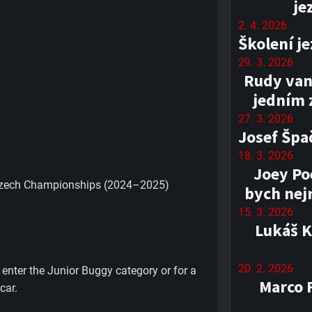
je
2. 4. 2026
Školení j
29. 3. 2026
Rudy van
jedním 
27. 3. 2026
Josef Špa
18. 3. 2026
Joey Poe
 Czech Championships (2024–2025)
bych nejr
15. 3. 2026
Lukáš K
20. 2. 2026
 enter the Junior Buggy category or for a
Marco F
car.