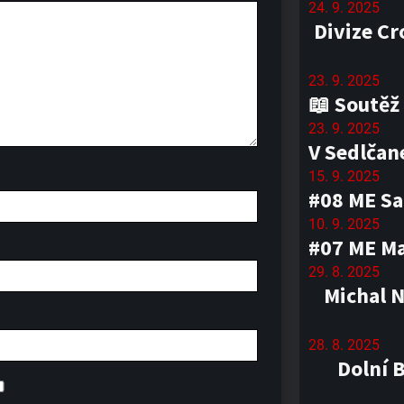
24. 9. 2025
Divize Cr
23. 9. 2025
📖 Soutěž
23. 9. 2025
V Sedlčan
15. 9. 2025
#08 ME Sa
10. 9. 2025
#07 ME Mag
29. 8. 2025
Michal 
28. 8. 2025
Dolní 