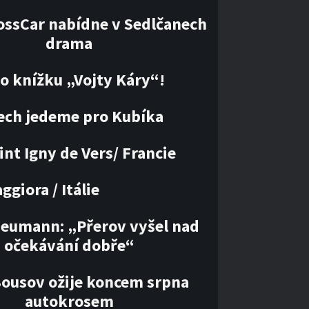
ossCar nabídne v Sedlčanech
drama
 o knížku „Vojty Káry“!
ech jedeme pro Kubíka
int Igny de Vers/ Francie
giora / Itálie
Neumann: „Přerov vyšel nad
očekávání dobře“
Bousov ožije koncem srpna
autokrosem