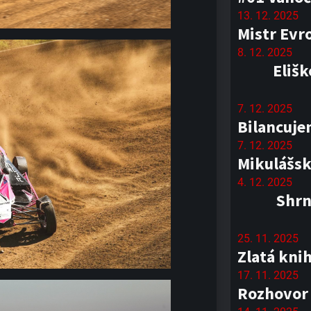
13. 12. 2025
Mistr Evr
8. 12. 2025
Elišk
7. 12. 2025
Bilancuje
7. 12. 2025
Mikulášsk
4. 12. 2025
Shrn
25. 11. 2025
Zlatá kni
17. 11. 2025
Rozhovor