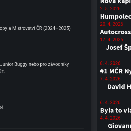
Nová kapi
2. 5. 2026
Humpolec 
20. 4. 2026
vropy a Mistrovství ČR (2024–2025)
Autocross
17. 4. 2026
Josef Š
8. 4. 2026
e Junior Buggy nebo pro závodníky
#1 MČR Ny
ůz.
7. 4. 2026
David H
6. 4. 2026
84
Byla to v
4. 4. 2026
Giovann