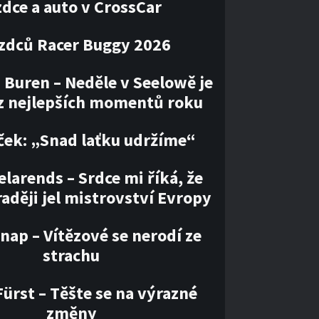
zdce a auto v CrossCar
ezdců Racer Buggy 2026
 Buren – Neděle v Seelowě je
z nejlepších momentů roku
ček: „Snad laťku udržíme“
larends – Srdce mi říká, že
aději jel mistrovství Evropy
nap – Vítězové se nerodí ze
strachu
ürst – Těšte se na výrazné
změny