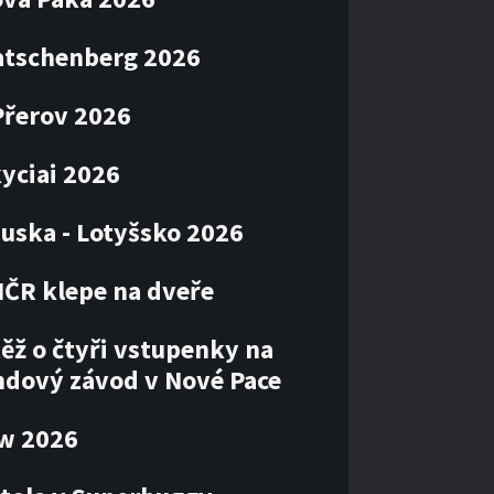
atschenberg 2026
Přerov 2026
kyciai 2026
uska - Lotyšsko 2026
MČR klepe na dveře
ěž o čtyři vstupenky na
ndový závod v Nové Pace
ow 2026