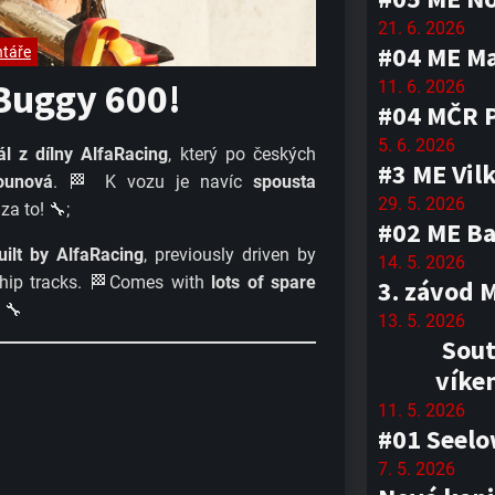
21. 6. 2026
#04 ME M
táře
 Buggy 600!
11. 6. 2026
#04 MČR 
5. 6. 2026
ál z dílny AlfaRacing
, který po českých
#3 ME Vil
lounová
. 🏁 K vozu je navíc
spousta
29. 5. 2026
za to! 🔧;
#02 ME Ba
uilt by AlfaRacing
, previously driven by
14. 5. 2026
ip tracks. 🏁Comes with
lots of spare
3. závod 
 🔧
13. 5. 2026
Sout
víke
11. 5. 2026
#01 Seel
7. 5. 2026