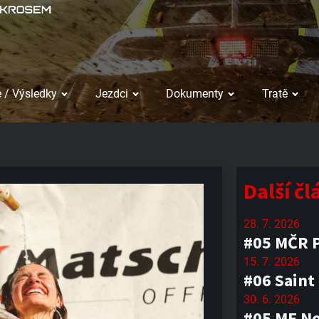
 / Výsledky
Jezdci
Dokumenty
Tratě
Další č
28. 7. 2026
#05 MČR P
15. 7. 2026
#06 Saint
30. 6. 2026
#05 ME No