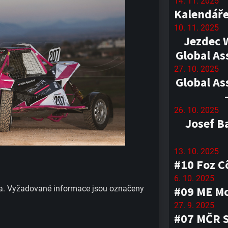
14. 11. 2025
Kalendáře
10. 11. 2025
Jezdec 
Global As
27. 10. 2025
Global As
26. 10. 2025
Josef B
13. 10. 2025
#10 Foz C
6. 10. 2025
a.
Vyžadované informace jsou označeny
#09 ME Mo
27. 9. 2025
#07 MČR 