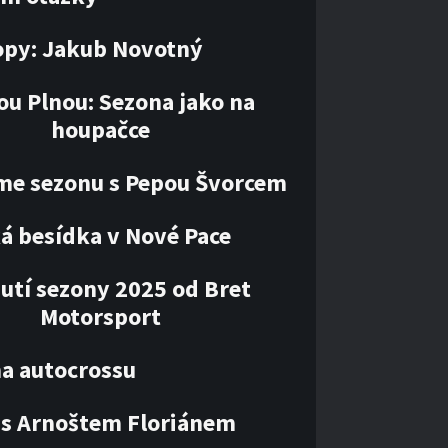
opy: Jakub Novotný
ou Plnou: Sezona jako na
houpačce
me sezonu s Pepou Švorcem
á besídka v Nové Pace
utí sezony 2025 od Bret
Motorsport
ha autocrossu
 s Arnoštem Floriánem