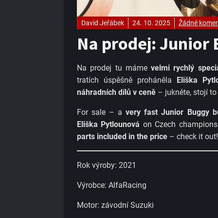
David Jeřábek
24. 10. 2025
Žádné komen
Na prodej: Junior
Na prodej tu máme
velmi rychlý speci
tratích úspěšně proháněla
Eliška Pyt
náhradních dílů v ceně
– jukněte, stojí to 
For sale – a
very fast Junior Buggy b
Eliška Pytlounová
on Czech championsh
parts included in the price
– check it out!
Rok výroby: 2021
Výrobce: AlfaRacing
Motor: závodní Suzuki