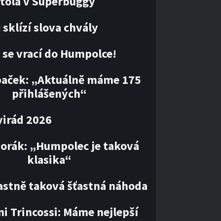
tola v Superbuggy
sklízí slova chvály
 se vrací do Humpolce!
paček: „Aktuálně máme 175
přihlášených“
irád 2026
orák: „Humpolec je taková
klasika“
lastně taková šťastná náhoda
i Trincossi: Máme nejlepší