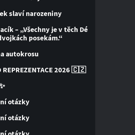
ek slaví narozeniny
acík – „Všechny je v těch Dé
dvojkách posekám.“
ha autokrosu
 REPREZENTACE 2026 🇨🇿
✨
ní otázky
ní otázky
ní otázky