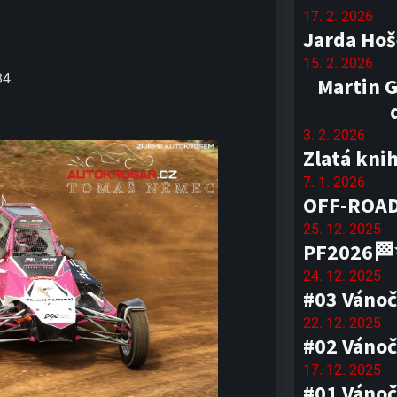
17. 2. 2026
Jarda Hoš
15. 2. 2026
84
Martin G
3. 2. 2026
Zlatá kni
7. 1. 2026
OFF-ROAD
25. 12. 2025
PF2026
24. 12. 2025
#03 Vánoč
22. 12. 2025
#02 Vánoč
17. 12. 2025
#01 Vánoč