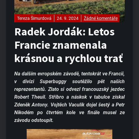
Tereza Šimurdová
24. 9. 2024
Žádné komentáře
Radek Jordák: Letos
Francie znamenala
krásnou a rychlou trať
Na dalším evropském závodě, tentokrát ve Francii,
v divizi Superbuggy soutěžilo pět našich
reprezentantů. Zlato si odvezl francouzský jezdec
Robert Theuil. Stříbro a náskok v tabulce získal
Zdeněk Antony. Vojtěch Vaculík dojel šestý a Petr
Nikodém po čtvrtém kole ve finále musel ze
závodu odstoupit.