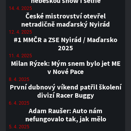
nebeskou show i selfie
14. 4. 2025
České mistrovství otevřel
netradičně maďarský Nyirád
12. 4. 2025
#1 MMČR a ZSE Nyirád / Maďarsko
2025
11. 4. 2025
Milan Rýzek: Mým snem bylo jet ME
v Nové Pace
8. 4. 2025
První dubnový víkend patřil školení
divizí Racer Buggy
6. 4. 2025
Adam Raušer: Auto nám
nefungovalo tak, jak mělo
5. 4. 2025