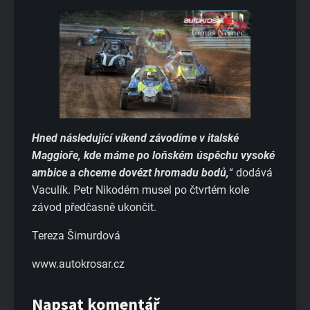
Hned následující víkend závodíme v italské
Maggioře, kde máme po loňském úspěchu vysoké
ambice a chceme dovézt hromadu bodů,
“ dodává
Vaculík. Petr Nikodém musel po čtvrtém kole
závod předčasně ukončit.
Tereza Šimurdová
www.autokrosar.cz
Napsat komentář