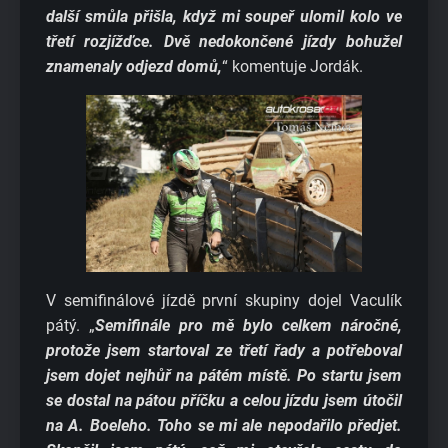
další smůla přišla, když mi soupeř ulomil kolo ve
třetí rozjížďce. Dvě nedokončené jízdy bohužel
znamenaly odjezd domů,
“ komentuje Jordák.
V semifinálové jízdě první skupiny dojel Vaculík
pátý. „
Semifinále pro mě bylo celkem náročné,
protože jsem startoval ze třetí řady a potřeboval
jsem dojet nejhůř na pátém místě. Po startu jsem
se dostal na pátou příčku a celou jízdu jsem útočil
na A. Boeleho. Toho se mi ale nepodařilo předjet.