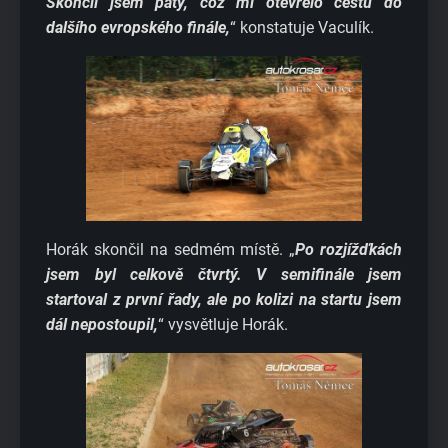
Skončil jsem pátý, což mi otevřelo cestu do
dalšího evropského finále,
“ konstatuje Vaculík.
Horák skončil na sedmém místě. „
Po rozjížďkách
jsem byl celkově čtvrtý. V semifinále jsem
startoval z první řady, ale po kolizi na startu jsem
dál nepostoupil,
“ vysvětluje Horák.