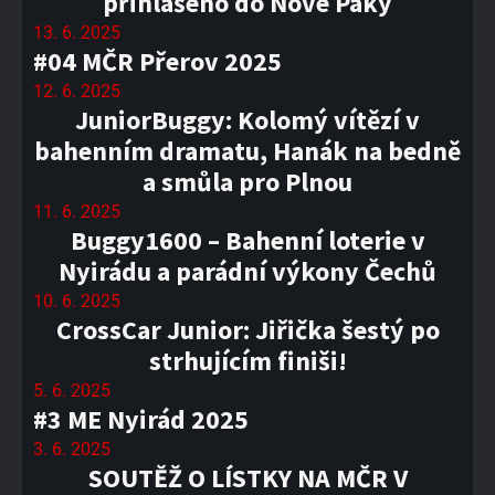
přihlášeno do Nové Paky
13. 6. 2025
#04 MČR Přerov 2025
12. 6. 2025
JuniorBuggy: Kolomý vítězí v
bahenním dramatu, Hanák na bedně
a smůla pro Plnou
11. 6. 2025
Buggy1600 – Bahenní loterie v
Nyirádu a parádní výkony Čechů
10. 6. 2025
CrossCar Junior: Jiřička šestý po
strhujícím finiši!
5. 6. 2025
#3 ME Nyirád 2025
3. 6. 2025
SOUTĚŽ O LÍSTKY NA MČR V