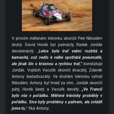
V prvním měřeném tréninku skončil Petr Nikodém
druhý. David Horák byl patnáctý, Radek Jordák
devatenáctý. „
Letos byla trať velmi rozbitá a
kamenitá, což vedlo k velké spotřebě pneumatik,
ale jinak šlo o krásnou a rychlou trať,“
konstatuje
Jordák. Vojtěch Vaculík skončil dvacátý, Zdeněk
Antony šestadvacátý. Ve druhém tréninku vyhrál
Nikodém, Antony byl hned za ním. Jordák skončil
pátý, Horák šestý a Vaculík devátý.
„Ve Francii
bylo vše v pořádku. Měřené tréninky proběhly v
pořádku. Sice byly problémy s palivem, ale zvládli
jsme to,
“ říká Antony.