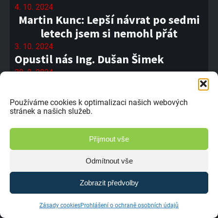
4. 10. 2024
Martin Kunc: Lepší návrat po sedmi
letech jsem si nemohl přát
3. 10. 2024
Opustil nás Ing. Dušan Šimek
28. 9. 2024
#06 MMČR Sedlčany 2024
27. 9. 2024
Používáme cookies k optimalizaci našich webových
Dušan Horčička v Sedlčanech v
stránek a našich služeb.
divizi Superbuggy
26. 9. 2024
Přijmout vše
Josef Švorc: Velice rychle jsem
zjistil, jak je Evropa tvrdá
Odmítnout vše
25. 9. 2024
Zobrazit předvolby
Velká bitva, zapadající sluníčko a
rozbitá trať
Zásady cookies
Prohlášení o ochraně osobních údajů
24. 9. 2024