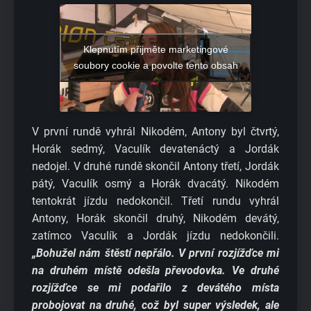
Klepnutím přijměte marketingové
soubory cookie a povolte tento obsah
V první rundě vyhrál Nikodém, Antony byl čtvrtý,
Horák sedmý, Vaculík devatenáctý a Jordák
nedojel. V druhé rundě skončil Antony třetí, Jordák
pátý, Vaculík osmý a Horák dvacátý. Nikodém
tentokrát jízdu nedokončil. Třetí rundu vyhrál
Antony, Horák skončil druhý, Nikodém devátý,
zatímco Vaculík a Jordák jízdu nedokončili.
„Bohužel nám štěstí nepřálo. V první rozjížďce mi
na druhém místě odešla převodovka. Ve druhé
rozjížďce se mi podařilo z devátého místa
probojovat na druhé, což byl super výsledek, ale