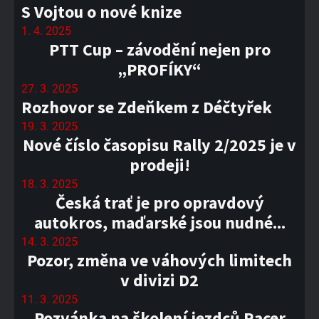
S Vojtou o nové knize
1. 4. 2025
PTT Cup – závodění nejen pro
„PROFÍKY“
27. 3. 2025
Rozhovor se Zdeňkem z Déčtyřek
19. 3. 2025
Nové číslo časopisu Rally 2/2025 je v
prodeji!
18. 3. 2025
Česká trať je pro opravdový
autokros, maďarské jsou nudné...
14. 3. 2025
Pozor, změna ve váhových limitech
v divizi D2
11. 3. 2025
Pozvánka na školení jezdců Racer