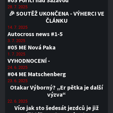
#05 Poříčí nad Sázavou
28. 7. 2025
🎉 SOUTĚŽ UKONČENA - VÝHERCI VE
ČLÁNKU
14. 7. 2025
Autocross news #1-5
3. 7. 2025
#05 ME Nová Paka
1. 7. 2025
VYHODNOCENÍ -
24. 6. 2025
#04 ME Matschenberg
23. 6. 2025
Otakar Výborný? „Er pětka je další
výzva“
22. 6. 2025
Více jak sto šedesát jezdců je již