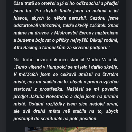
části tratě se otevřel a já si ho odšťouchal a předjel
jsem ho. Po zbytek finále jsem to nehnal a jel
hlavou, abych to někde nerozbil. Sezónu jsme
odstartovali vítězstvím, takže skvělý začátek. Snad
máme na dravce v Mistrovství Evropy nazbrojeno
a budeme bojovat o příčky nejvyšší. Děkuji rodině,
Alfa Racing a fanouškům za skvělou podporu.“
Na druhé pozici nakonec skončil Martin Vaculík.
„
Tento víkend v Humpolci se mi jelo i dařilo skvěle.
V měřácích jsem se celkově umístil na čtvrtém
místě, což mi stačilo na to, abych v první rozjížďce
startoval z prostředka. Naštěstí se mi povedlo
předjet Jakuba Novotného a dojel jsem na prvním
místě. Ostatní rozjížďky jsem sice nedojel první,
ale dvě druhá místa mě stačila na to, abych
postoupil do semifinále na pole position.