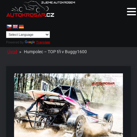
Powered by
Translate
Úvod
»
Humpolec – TOP tři v Buggy1600