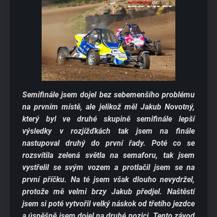
Semifinále jsem dojel bez sebemenšího problému
na prvním místě, ale jelikož měl Jakub Novotný,
který byl ve druhé skupině semifinále lepší
výsledky v rozjížďkách tak jsem na finále
nastupoval druhý do první řady. Poté co se
rozsvítila zelená světla na semaforu, tak jsem
vystřelil se svým vozem a protlačil jsem se na
první příčku. Na té jsem však dlouho nevydržel,
protože mě velmi brzy Jakub předjel. Naštěstí
jsem si poté vytvořil velký náskok od třetího jezdce
a úspěšně jsem dojel na druhé pozici. Tento závod