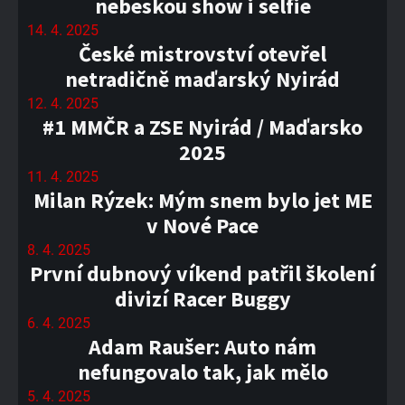
nebeskou show i selfie
14. 4. 2025
České mistrovství otevřel
netradičně maďarský Nyirád
12. 4. 2025
#1 MMČR a ZSE Nyirád / Maďarsko
2025
11. 4. 2025
Milan Rýzek: Mým snem bylo jet ME
v Nové Pace
8. 4. 2025
První dubnový víkend patřil školení
divizí Racer Buggy
6. 4. 2025
Adam Raušer: Auto nám
nefungovalo tak, jak mělo
5. 4. 2025