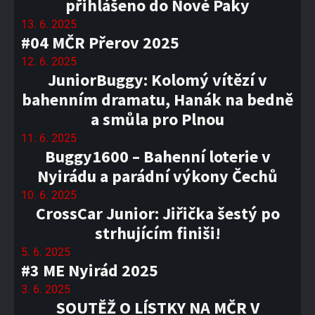
přihlášeno do Nové Paky
13. 6. 2025
#04 MČR Přerov 2025
12. 6. 2025
JuniorBuggy: Kolomý vítězí v
bahenním dramatu, Hanák na bedně
a smůla pro Plnou
11. 6. 2025
Buggy1600 – Bahenní loterie v
Nyirádu a parádní výkony Čechů
10. 6. 2025
CrossCar Junior: Jiřička šestý po
strhujícím finiši!
5. 6. 2025
#3 ME Nyirád 2025
3. 6. 2025
SOUTĚŽ O LÍSTKY NA MČR V