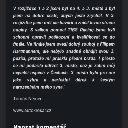
V rozjížďce 1 a 2 jsem byl na 4. a 3. místě a byl
jsem na dobré cestě, abych ještě zrychlil. V 3.
rozjížďce jsem měl ale havárii a zničil levou stranu
buginy. S velkou pomocí TIBS Racing jsme byli
schopni opravit poškození a kvalifikovat se do
finále. Ve finále jsem svedl dobrý souboj s Filipem
Hartmannem, ale nebylo snadné obhájit svou 3.
pozici, protože mi praskla přední brzda. I přesto
se mi podařilo udržet 3. místo, což je zatím můj
největší úspěch v Čechách. 3. místo bylo pro mě
jako výhra a perfektní dárek k šestým
narozeninám mého syna."
Tomáš Němec
www.autokrosar.cz
Napsat komentář