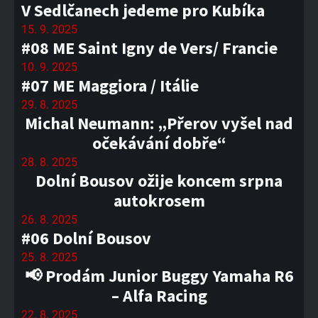
V Sedlčanech jedeme pro Kubíka
15. 9. 2025
#08 ME Saint Igny de Vers/ Francie
10. 9. 2025
#07 ME Maggiora / Itálie
29. 8. 2025
Michal Neumann: „Přerov vyšel nad
očekávání dobře“
28. 8. 2025
Dolní Bousov ožije koncem srpna
autokrosem
26. 8. 2025
#06 Dolní Bousov
25. 8. 2025
📢 Prodám Junior Buggy Yamaha R6
– Alfa Racing
22. 8. 2025