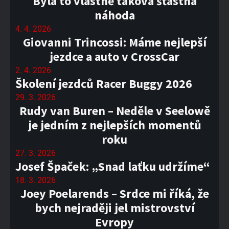
Byla to vlastně taková šťastná
náhoda
4. 4. 2026
Giovanni Trincossi: Máme nejlepší
jezdce a auto v CrossCar
2. 4. 2026
Školení jezdců Racer Buggy 2026
29. 3. 2026
Rudy van Buren – Neděle v Seelowě
je jedním z nejlepších momentů
roku
27. 3. 2026
Josef Špaček: „Snad laťku udržíme“
18. 3. 2026
Joey Poelarends – Srdce mi říká, že
bych nejraději jel mistrovství
Evropy