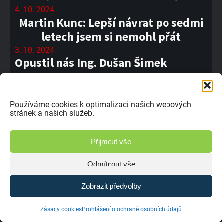
4. 10. 2024
Martin Kunc: Lepší návrat po sedmi
letech jsem si nemohl přát
3. 10. 2024
Opustil nás Ing. Dušan Šimek
28. 9. 2024
#06 MMČR Sedlčany 2024
27. 9. 2024
Používáme cookies k optimalizaci našich webových
Dušan Horčička v Sedlčanech v
stránek a našich služeb.
divizi Superbuggy
Přijmout vše
26. 9. 2024
Josef Švorc: Velice rychle jsem
Odmítnout vše
zjistil, jak je Evropa tvrdá
25. 9. 2024
Zobrazit předvolby
Velká bitva, zapadající sluníčko a
rozbitá trať
Zásady cookies
Prohlášení o ochraně osobních údajů