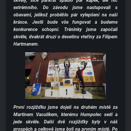
skvělý, sice párkrát spadlo pár kapek, ale nic
extrémního. Do závodu jsme nastupovali s
obavami, jelikož proběhlo pár vylepšení na naší
krásce. Jestli bude vše fungovat a budeme
konkurence schopní. Tréninky jsme započali
skvěle, dvakrát druzí o desetinu vteřiny za Filipem
Hartmanem.
První rozjížďku jsme dojeli na druhém místě za
Martinem Vaculíkem, kterému Humpolec sedí a
jede skvěle. Další dvě rozjížďky byly v náš
prospěch a celkově jsme byli na prvním místě. Po