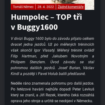
Tomáš Němec
28. 4. 2022
Žádné komentáře
Humpolec – TOP tři
v Buggy1600
V divizi Buggy 1600 bylo do závodu přijato celkem
dvacet jedna jezdců. Už po měřených trénincích
však skončil Igor Vlasatý. Měřený trénink ovládl
Filip Hartman, před Jakubem Novotným a
Philipem Stenzlem. Úvod závodu se stal
pohromou dalších jezdců. Josef Burian, Václav
Kindl a později i Pavel Holub balili předčasně.
Neděle ráno znamenala pohromu pro další jezdce.
Po řetězové havárii nejhůře dopadl Peter Levkuš
který se zranil, a Jiří Rezek, kterého čeká rozsáhlá
oprava jeho stroje a určitě se neobjeví v Německu.