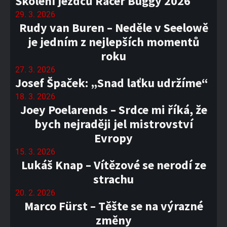
Školení jezdců Racer Buggy 2026
29. 3. 2026
Rudy van Buren – Neděle v Seelowě
je jedním z nejlepších momentů
roku
27. 3. 2026
Josef Špaček: „Snad laťku udržíme“
18. 3. 2026
Joey Poelarends – Srdce mi říká, že
bych nejraději jel mistrovství
Evropy
15. 3. 2026
Lukáš Knap – Vítězové se nerodí ze
strachu
20. 2. 2026
Marco Fürst – Těšte se na výrazné
změny