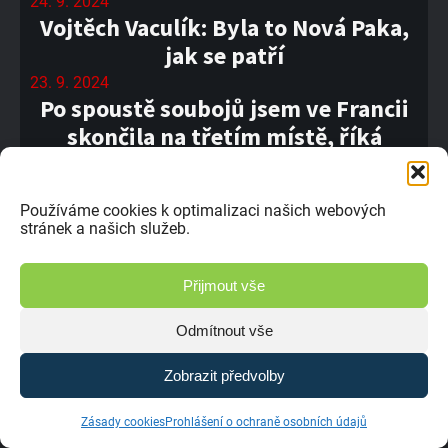
24. 9. 2024
Vojtěch Vaculík: Byla to Nová Paka,
jak se patří
23. 9. 2024
Po spoustě soubojů jsem ve Francii
skončila na třetím místě, říká
Pytlounová
21. 9. 2024
Používáme cookies k optimalizaci našich webových
#09 ME Maggiora / Itálie
stránek a našich služeb.
20. 9. 2024
Paka je moje nejoblíbenější trať,
Přijmout vše
svěřuje se Ladislav Jiřička.
20. 9. 2024
Odmítnout vše
Josef Sitek: K trati v Pace jsem
přistupoval s respektem
Zobrazit předvolby
18. 9. 2024
Zásady cookies
Prohlášení o ochraně osobních údajů
Marcel Dlesk mi v Pace nedal