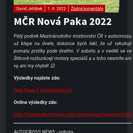
David Jeřábek
1. 9. 2022
Žádné komentáře
MČR Nová Paka 2022
Pátý podnik Mezinárodního mistrovství ČR v autocrossu
už klepe na dveře, dokonce bych řekl, že už vykukují
pomalu prstíky pode dveřmi. V sobotu a v neděli se ve
Štikově rozburácejí motory speciálů a u toho nesmíte ani
vy, ani my chybět 😉
Výsledky najdete zde:
New Page 1 (chronorace.cz)
Online výsledky zde:
http://liveresults.mylaps.com/chronorace/racemon.html
AUTOCROSS NEWS - sobota