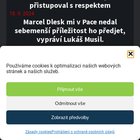
přistupoval s respektem
18. 9. 2024
Marcel Dlesk mi v Pace nedal
sebemenší příležitost ho předjet,
vypráví Lukáš Musil.
18. 9. 2024
XXIII. Global Assistance Setkání
mistrů v netradičním termínu
Používáme cookies k optimalizaci našich webových
stránek a našich služeb.
17. 9. 2024
Zpět do minulosti – Jindřich Kottek
Přijmout vše
17. 9. 2024
Do Paky se mi moc nechtělo,
Odmítnout vše
přiznává Arnošt Florián
16. 9. 2024
Zobrazit předvolby
Novou Paku bych zhodnotil jako
závod o přežití, říká Denis Pytela
Zásady cookies
Prohlášení o ochraně osobních údajů