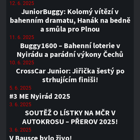
12. 6. 2025
JuniorBuggy: Kolomý vítězí v
bahenním dramatu, Hanák na bedně
a smůla pro Plnou
11. 6. 2025
Buggy1600 – Bahenní loterie v
Nyirádu a parádní výkony Čechů
10. 6. 2025
CrossCar Junior: Jiřička šestý po
strhujícím finiši!
5. 6. 2025
#3 ME Nyirád 2025
3. 6. 2025
SOUTĚŽ O LÍSTKY NA MČR V
AUTOKROSU – PŘEROV 2025!
3. 6. 2025
V Bausce bylo živo!