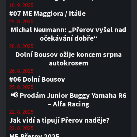
10. 9. 2025
#07 ME Maggiora / Itálie
29. 8. 2025
Michal Neumann: „Přerov vyšel nad
očekávání dobře“
28. 8. 2025
Dolní Bousov ožije koncem srpna
autokrosem
26. 8. 2025
#06 Dolní Bousov
25. 8. 2025
📢 Prodám Junior Buggy Yamaha R6
– Alfa Racing
22. 8. 2025
Jak vidí a tipují Přerov naděje?
22. 8. 2025
ME Přerov 2025