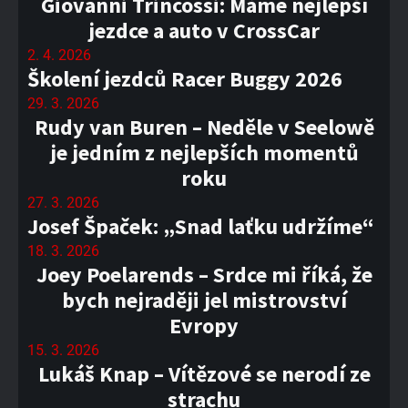
Giovanni Trincossi: Máme nejlepší
jezdce a auto v CrossCar
2. 4. 2026
Školení jezdců Racer Buggy 2026
29. 3. 2026
Rudy van Buren – Neděle v Seelowě
je jedním z nejlepších momentů
roku
27. 3. 2026
Josef Špaček: „Snad laťku udržíme“
18. 3. 2026
Joey Poelarends – Srdce mi říká, že
bych nejraději jel mistrovství
Evropy
15. 3. 2026
Lukáš Knap – Vítězové se nerodí ze
strachu