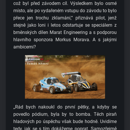
což byl před závodem cíl. Výsledkem bylo osmé
místo, ale po vydařeném vstupu do závodu to bylo
přece jen trochu zklamání,“ přiznává pilot, jenž
stejně jako loni i letos odstartuje se speciálem z
brněnských dílen Marat Engineering a s podporou
hlavního sponzora Morkus Morava. A s jakými
ambicemi?
„Rád bych nakoukl do první pětky, a kdyby se
povedlo pódium, byla by to bomba. Těch piraň
hladových po úspěchu však bude hodně. Uvidíme
tedy, jak se s tím dokážeme poprat. Samozřejmě