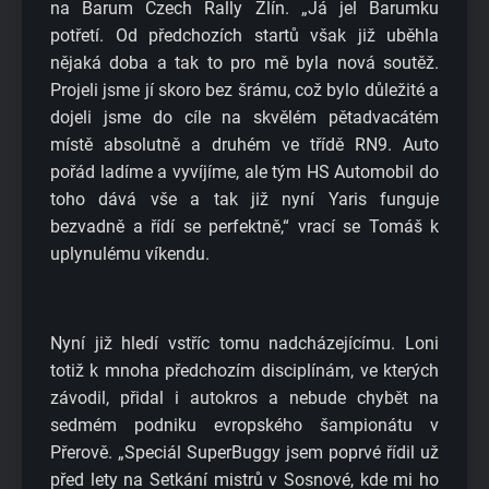
na Barum Czech Rally Zlín. „Já jel Barumku
potřetí. Od předchozích startů však již uběhla
nějaká doba a tak to pro mě byla nová soutěž.
Projeli jsme jí skoro bez šrámu, což bylo důležité a
dojeli jsme do cíle na skvělém pětadvacátém
místě absolutně a druhém ve třídě RN9. Auto
pořád ladíme a vyvíjíme, ale tým HS Automobil do
toho dává vše a tak již nyní Yaris funguje
bezvadně a řídí se perfektně,“ vrací se Tomáš k
uplynulému víkendu.
Nyní již hledí vstříc tomu nadcházejícímu. Loni
totiž k mnoha předchozím disciplínám, ve kterých
závodil, přidal i autokros a nebude chybět na
sedmém podniku evropského šampionátu v
Přerově. „Speciál SuperBuggy jsem poprvé řídil už
před lety na Setkání mistrů v Sosnové, kde mi ho