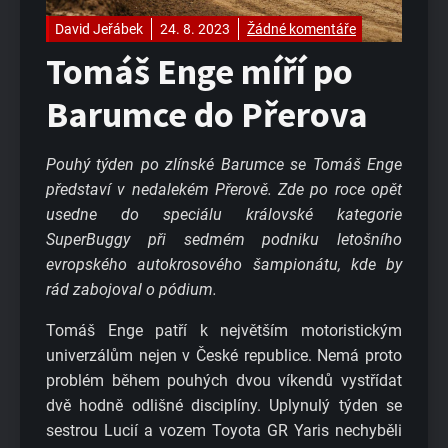
David Jeřábek
24. 8. 2023
Žádné komentáře
Tomáš Enge míří po
Barumce do Přerova
Pouhý týden po zlínské Barumce se Tomáš Enge
představí v nedalekém Přerově. Zde po roce opět
usedne do speciálu královské kategorie
SuperBuggy při sedmém podniku letošního
evropského autokrosového šampionátu, kde by
rád zabojoval o pódium.
Tomáš Enge patří k největším motoristickým
univerzálům nejen v České republice. Nemá proto
problém během pouhých dvou víkendů vystřídat
dvě hodně odlišné disciplíny. Uplynulý týden se
sestrou Lucií a vozem Toyota GR Yaris nechyběli