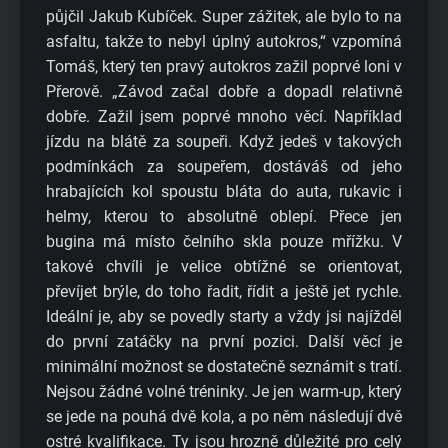
půjčil Jakub Kubíček. Super zážitek, ale bylo to na
asfaltu, takže to nebyl úplný autokros,“ vzpomíná
Tomáš, který ten pravý autokros zažil poprvé loni v
Přerově. „Závod začal dobře a dopadl relativně
dobře. Zažil jsem poprvé mnoho věcí. Například
jízdu na blátě za soupeři. Když jedeš v takových
podmínkách za soupeřem, dostáváš od jeho
hrabajících kol spoustu bláta do auta, rukavic i
helmy, kterou to absolutně oblepí. Přece jen
bugina má místo čelního skla pouze mřížku. V
takové chvíli je velice obtížné se orientovat,
převíjet brýle, do toho řadit, řídit a ještě jet rychle.
Ideální je, aby se povedly starty a vždy jsi najížděl
do první zatáčky na první pozici. Další věcí je
minimální možnost se dostatečně seznámit s tratí.
Nejsou žádné volné tréninky. Je jen warm-up, který
se jede na pouhá dvě kola, a po něm následují dvě
ostré kvalifikace. Ty jsou hrozně důležité pro celý